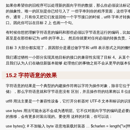
如果你希望你的旧程序可以处理新的面向字符的数据，那么你必须设法标记你的
的抽象性。唯一的区别是你已经引入了 一些字串到你的程序里面，这些字串标记为可
作。通常，只有你又把它们发送回给一个字节接口的时候，utf8 字串才转
口。因此你可以在目标 2 上 也画一个勾。
有时候你想把理解字符语意的编码和那些必须以字节语意运行的编码，比如读取或
甚至是在那些标记为 utf8 的字串上。 然后你就要对任何必须的转换负责。
目标 3 大部分都实现了，原因部分是通过做字节和 utf8 表示形式之间的
我们通过牺牲一小部分实现其他目标的接口的兼容性实现了目标 4。从某个角度来
且我们认为人们在确信新版本能够 处理他们的事物之前不会从更早的版本切
15.2 字符语意的效果
字符语意的结果是一个典型的内建操作符将以字符为操作对象，除非它位于 use b
储），那么字符语意就和字节语意没有 区别，并且操作符的结果将以 8 位的
utf8 用法主要是一个兼容性设备，它打开分析器对 UTF-8 文本和标识的识别
use bytes 用法可能永远不会成为透明层。它不仅对面向字节的编码是必要
的推移，会有更多封装出现的。要使用 这样的封装，你可以说：
use bytes(); # 不加输入 byte 语意地装载封装器 ... $charlen = length("\x{ffff_ffff