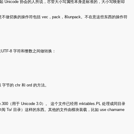
 Unicode 协会的人所说，尽管大小写属性本身是标准的，大小写映射却
th。有意不做切换的操作符包括 vec，pack，和unpack。不在意这些东西的操作符
在UTF-8 字符和整数之间做转换：
拟 字节的 chr 和 ord 的方法。
0（用于 Unicode 3.0）。 这个文件已经用 mktables.PL 处理成同目录
（参阅 To/ 目录）这样的东西。其他的文件由模块装载，比如 use charname