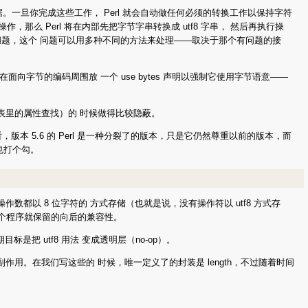
。一旦你完成这些工作， Perl 就会自动做任何必须的转换工作以保持字符
那么 Perl 将在内部先把字节字串转换成 utf8 字串， 然后再执行操
个问题，这个 问题可以用多种不同的方法来处理——取决于那个有问题的接
字节的编码周围放 一个 use bytes 声明以强制它使用字节语意——
如大表里的属性查找）的 时候做得比较隐蔽。
版本 5.6 的 Perl 是一种分裂了的版本，只是它仍然尊重以前的版本，而
也打个勾。
操作数都以 8 位字符的 方式存储（也就是说，没有操作符以 utf8 方式存
这个程序就保留的向后的兼容性。
是把 utf8 用法 变成透明层（no-op）。
有副作用。在我们写这些的 时候，唯一定义了的封装是 length，不过随着时间