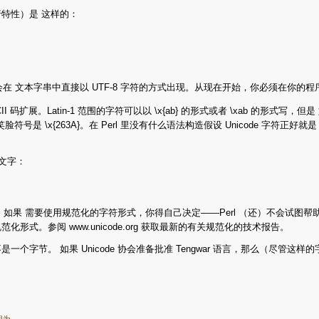
运行特性）是 这样的：
 文本字串中直接以 UTF-8 字符的方式出现。从现在开始，你必须在你的程序开头 
CII 码扩展。Latin-1 范围的字符可以以 \x{ab} 的形式或者 \xab 的
符号是 \x{263A}。在 Perl 里没有什么语法构造假设 Unicode 字符正好就是 
形文字：
。目前，如果 需要使用规范化的字符形式，你得自己决定——Perl （还）不会试
缺省规范化形式。参阅 www.unicode.org 获取最新的有关规范化的技术报告。
节。 如果 Unicode 协会准备批准 Tengwar 语言，那么（尽管这样的
为
