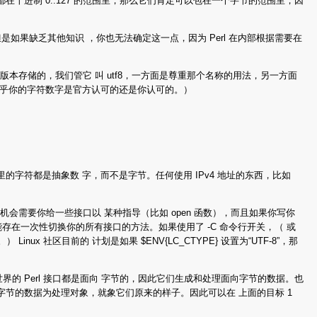
串里的所有字符都在十进制 0..127 的范围里，那么它们肯定可以包在一个字节的范围里，因
但是如果缺乏其他知识 ，你也无法确定这一点，因为 Perl 在内部根据需要在
8 版本存储的，我们管它 叫 utf8，一方面是尊重那个名称的用法，另一方面
l 并不在乎你的字符数字是官方认可的还是你认可的。）
在字串里的字符都是抽象数 字，而不是字节。任何使用 IPv4 地址的东西，比如
会需要你给一些接口以 某种指导（比如 open 函数），而且如果你写你
在一次性切换你的所有接口的方法。如果使用了 -C 命令行开关，（ 或
Linux 社区目前的 计划是如果 $ENV{LC_CTYPE} 设置为“UTF-8”，那
的 Perl 接口都是面向 字节的，因此它们生成和处理面向字节的数据。也
面向字节的数据为处理对象，就象它们原来的样子。因此可以在 上面的目标 1