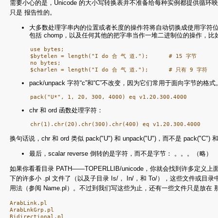
需要小心的是，Unicode 的大小写转换表并不准备给每种实例都提供循环
只是 报告性的。
大多数处理字串内的位置或者长度的操作符将自动切换成使用字符位置，包括 chop
包括 chomp，以及任何其他的把字串当作一堆二进制位的操作，比如
      use bytes;

      $bytelen = length("I do 合 气 道.");      # 15 字节

      no bytes;

pack/unpack 字符“c”和“C”不改变，因为它们常用于面向字节的
chr 和 ord 函数处理字符：
换句话说，chr 和 ord 类似 pack("U") 和 unpack("U")，而不是 pack
最后，scalar reverse 倒转的是字符，而不是字节： 。。。（略）
如果你看看目录 PATH——TOPERLLIB/unicode，你就会找到许多定义上面语意
下的许多小 .pl 文件了（以及子目录 Is/， In/，和 To/），这些文件或目录中
用法（参阅 Name.pl）。不过到我们写这些为止，还有一些文件只是放在
ArabLink.pl

ArabLnkGrp.pl

Bidirectional.pl
