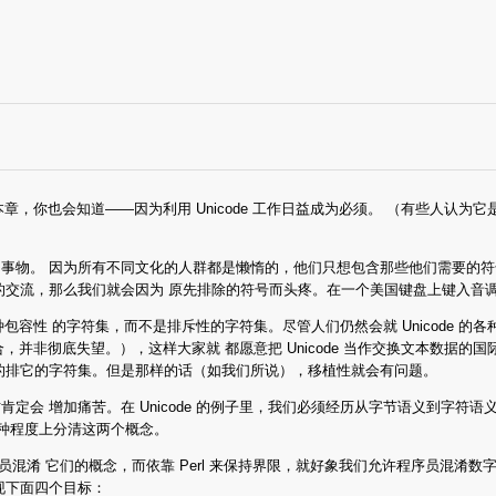
过本章，你也会知道——因为利用 Unicode 工作日益成为必须。 （有些人
事物。 因为所有不同文化的人群都是懒惰的，他们只想包含那些他们需要的符
的交流，那么我们就会因为 原先排除的符号而头疼。在一个美国键盘上键入音
 是一种包容性 的字符集，而不是排斥性的字符集。尽管人们仍然会就 Unicode 的
合，并非彻底失望。），这样大家就 都愿意把 Unicode 当作交换文本数据的国
的排它的字符集。但是那样的话（如我们所说），移植性就会有问题。
增加痛苦。在 Unicode 的例子里，我们必须经历从字节语义到字符语义的迁
在某种程度上分清这两个概念。
员混淆 它们的概念，而依靠 Perl 来保持界限，就好象我们允许程序员混淆数字和字串
现下面四个目标：