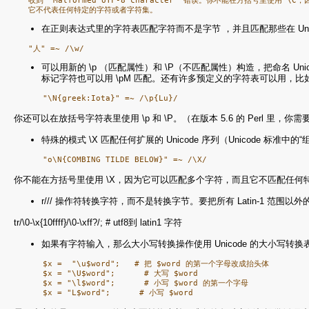
在正则表达式里的字符表匹配字符而不是字节 ，并且匹配那些在 Uni
可以用新的 \p （匹配属性）和 \P（不匹配属性）构造，把命名 Uni
标记字符也可以用 \pM 匹配。还有许多预定义的字符表可以用，比如 \p{IsMirr
你还可以在放括号字符表里使用 \p 和 \P。（在版本 5.6 的 Perl 里，
特殊的模式 \X 匹配任何扩展的 Unicode 序列（Unicode 
你不能在方括号里使用 \X，因为它可以匹配多个字符，而且它不匹配任何
r/// 操作符转换字符，而不是转换字节。要把所有 Latin-1 范
tr/\0-\x{10ffff}/\0-\xff?/; # utf8到 latin1 字符
如果有字符输入，那么大小写转换操作使用 Unicode 的大小写转换
      $x =  "\u$word";   # 把 $word 的第一个字母改成抬头体

      $x = "\U$word";      # 大写 $word

      $x = "\l$word";      # 小写 $word 的第一个字母
