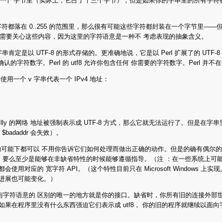
_ffff_ffff}"）肯定不能放在一个 字节里（实际上，它占了十三个字节），但是如果你的字
有字符都落在 0..255 的范围里，那么很有可能这些字符都封装在一个字节里——
时间不需要关心这些内容，因为这里的字符语意是一种不 考虑表现的抽象含义。
定是以 UTF-8 的形式存储的。更准确地说，它是以 Perl 扩展了的 UTF-
 联盟确认的字符数字。Perl 的 utf8 允许你包含任何 你需要的字符数字。Per
个 v 字串代表一个 IPv4 地址：
'Reilly 的网络 地址被强制表示成 UTF-8 方式，那么它就无法运行了。但是
badaddr 会失效）。
的可能下都可以 不用你告诉它们如何处理而做出正确的动作。但是的确有偶尔的机
要么至少是能够在非缺省特性的时候能够遵循指导。（注 ：在一些系统上可能存
使用对应的 宽字符 API。（这个特性目前只在 Microsoft Windows 上实现。） 
的进展也可能变化。）
节与字符语意的 区别的唯一的地方就是你的接口。缺省时，你所有旧的连接外部世界
所以如果在程序里没有什么东西强迫它们表示成 utf8， 你的旧的程序就继续以