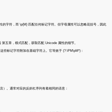
：
写字符属性的字符，而 \p{M} 匹配任何标记字符。但字母属性可以忽略花括号，因此
阅 第五章，模式匹配，获取匹配 Unicode 属性的细节。
这些标记字符附加在基础字符上。它等效于 (?:\PM\pM*)：
的语言而言）。通常对应的反斜杠序列有着相同的语意：