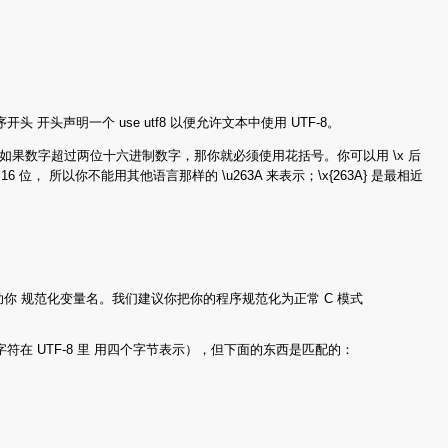
开头声明一个 use utf8 以便允许文本中使用 UTF-8。
形式写，但是 如果数字超过两位十六进制数字，那你就必须使用花括号。你可以用 \x 后
16 位， 所以你不能用其他语言那样的 \u263A 来表示；\x{263A} 是最相近
图帮助你 规范化变量名。我们建议你把你的程序规范化为正常 C 模式
字符在 UTF-8 里 用四个字节表示），但下面的东西是匹配的：