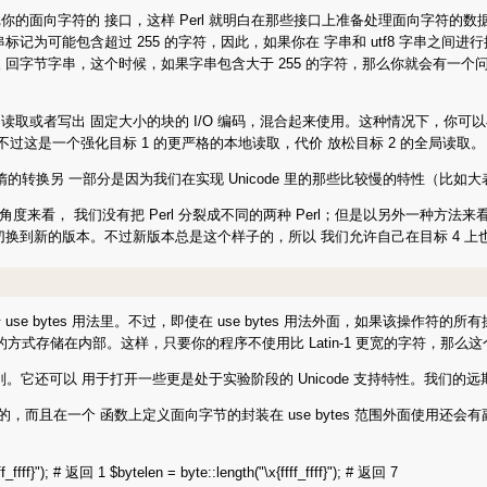
面向字符的 接口，这样 Perl 就明白在那些接口上准备处理面向字符的数据
能包含超过 255 的字符，因此，如果你在 字串和 utf8 字串之间进行操作，
换 回字节字串，这个时候，如果字串包含大于 255 的字符，那么你就会有一
者写出 固定大小的块的 I/O 编码，混合起来使用。这种情况下，你可以在面向
不过这是一个强化目标 1 的更严格的本地读取，代价 放松目标 2 的全局读取。
懒惰的转换另 一部分是因为我们在实现 Unicode 里的那些比较慢的特性（比
看， 我们没有把 Perl 分裂成不同的两种 Perl；但是以另外一种方法来看，
换到新的版本。不过新版本总是这个样子的，所以 我们允许自己在目标 4 上
ytes 用法里。不过，即使在 use bytes 用法外面，如果该操作符的所有
方式存储在内部。这样，只要你的程序不使用比 Latin-1 更宽的字符，那么
。它还可以 用于打开一些更是处于实验阶段的 Unicode 支持特性。我们的远期目标
的，而且在一个 函数上定义面向字节的封装在 use bytes 范围外面使用还会
}"); # 返回 1 $bytelen = byte::length("\x{ffff_ffff}"); # 返回 7