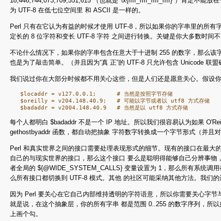
18,446,744,073,709,551,615 （也就是"\x{ffff_ffff
为 UTF-8 在低七位空间里 和 ASCII 是一样的。
Perl 只有在它认为有益的时候才使用 UTF-8，所以如果你的字串里的所
定长的 8 位字符和变长 UTF-8 字符 之间进行转换。关键是你大多数
不论什么情况下，如果你的字串包含任意大于十进制 255 的数字，那么该字串肯
也是为了敲击简单。（并且因为“真 正”的 UTF-8 只允许包含 Unicode
我们说过你在大部分时候都不用关心这些，但是人们还是愿意关心。假设你使用一
   $locaddr = v127.0.0.1;      # 当然是按照字节存储

   $oreilly = v204.148.40.9;   # 可能以字节或者以 utf8 方式存储

每个人都明白 $badaddr 不是一个 IP 地址。所以我们很容易认为如果 O
gethostbyaddr 函数，都自动把抽象 字符数字转换成一个字节形式（并且对 $
Perl 和真实世界之间的接口需要处理表现形式的细节。现有的接口在最大
自己的与现实世界的接口，那么这个接口 要么是聪明得能够自己分辨事物，
者全局的 ${@WIDE_SYSTEM_CALLS} 变量设置为 1，那么所有系统调用都会
么所有接口都切换到 UTF-8 模式。其他 的社区可能采纳其他方法。我们
因为 Perl 要关心在它自己内部维持透明的字符语意，所以你需要关心字
就是说，在这个抽象层，你的所有字串 都是范围 0..255 的数字序列，
上画个勾。