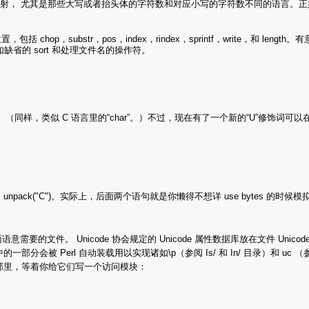
映射， 尤其是那些大写或者抬头体的字符数和对应小写的字符数不同的语言。正如
，substr，pos，index，rindex，sprintf，write，和 leng
缺省的 sort 和处理文件名的操作符。
格式。（同样，类似 C 语言里的“char”。）不过，现在有了一个新的“U”修饰词可以
("C") 和 unpack("C")。实际上，后面两个语句就是你懒得不想详 use bytes 的时候模
需要的文件。 Unicode 协会规定的 Unicode 属性数据库放在文件 Unicode.30
的一部分会被 Perl 自动装载用以实现诸如\p（参阅 Is/ 和 In/ 目录）和 uc 
 那里，等着你给它们写一个访问模块：