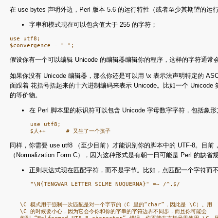
在 use bytes 声明外边，Perl 版本 5.6 的运行特性（或者至少其期望的
字串和模式现在可以包含值大于 255 的字符；
use utf8;

假设你有一个可以编辑 Unicode 的编辑器编辑你的程序，这样的字符通常会在
如果你没有 Unicode 编辑器，那么你还是可以用 \x 表示法声明特定的 AS
面跟着 花括号括起来的十六进制编码来表示 Unicode。比如一个 Unicode 笑脸
的等价物。
在 Perl 脚本里的标识符可以包含 Unicode 字母数字字符，包括象
      use utf8;

同样，你需要 use utf8 （至少目前）才能识别你的脚本中的 UTF-8
（Normalization Form C），因为这种形式是有朝一日可能是 Perl 的
正则表达式现在匹配字符，而不是字节。比如，点匹配一个字符而不是一个字
      "\N{TENGWAR LETTER SILME NUQUERNA}" =~ /^.$/

   \C 模式用于强制一次匹配是对一个字节的（C 里的“char”，因此是 \C）。用

   \C 的时候要小心，因为它会令你和你的字串的字符边界不同步，而且你可能会

   收到 “Malformed UTF-8 character” 错误。你不能在方括号里使用 \C，因