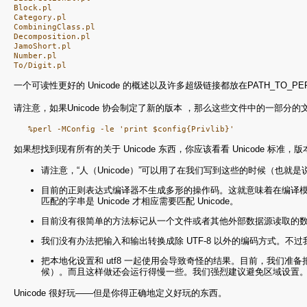
Block.pl

Category.pl

CombiningClass.pl

Decomposition.pl

JamoShort.pl

Number.pl

一个可读性更好的 Unicode 的概述以及许多超级链接都放在PATH_TO_PERLLIB/u
请注意，如果Unicode 协会制定了新的版本 ，那么这些文件中的一部分的文
如果想找到现有所有的关于 Unicode 东西，你应该看看 Unicode 标准，版本 3.0
请注意，“人（Unicode）”可以用了在我们写到这些的时候（也就是说
目前的正则表达式编译器不生成多形的操作码。这就意味着在编译模式的
匹配的字串是 Unicode 才相应需要匹配 Unicode。
目前没有很简单的方法标记从一个文件或者其他外部数据源读取的数据
我们没有办法把输入和输出转换成除 UTF-8 以外的编码方式。
把本地化设置和 utf8 一起使用会导致奇怪的结果。目前，我们准备把
候）。而且这样做还会运行得慢一些。我们强烈建议避免区域设置
Unicode 很好玩——但是你得正确地定义好玩的东西。