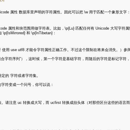
code 属性 数据库里声明的字符属性。因此可以把 \w 用于匹配一个象形文字
code 属性和块范围用做字符表。比如，\p{Lu} 匹配任何有 Unicode 大
ored} 和 \p{InTibetan}：
你需要 使用 use utf8 才能令字符属性正确工作。不过这个限制在将来会消失。）参
标准中的“组合字符序列”），这时候，第一个字符是基础字符，而随后的字符是标记字符，
特定的 字符或者字符集。
围以外的字符变成一个问号，你可以说：
表。请注意 uc 转换成大写，而 ucfirst 转换成抬头体（对那些区分这些