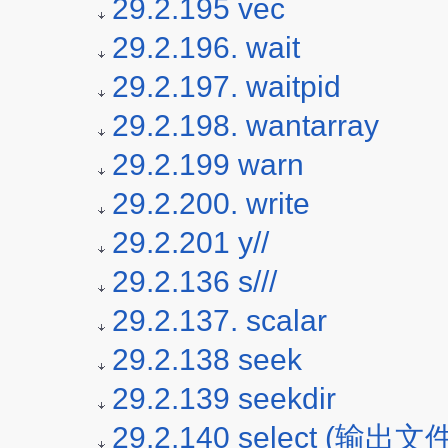
29.2.195 vec
29.2.196. wait
29.2.197. waitpid
29.2.198. wantarray
29.2.199 warn
29.2.200. write
29.2.201 y//
29.2.136 s///
29.2.137. scalar
29.2.138 seek
29.2.139 seekdir
29.2.140 select (输出