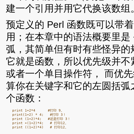
建一个引用并用它代换该数组
预定义的 Perl 函数既可以
用；在本章中的语法概要里是
弧，其简单但有时有些怪异的
它就是函数，所以优先级并不
或者一个单目操作符， 而优
算你在关键字和它的左圆括弧
个函数：
   print 1+2*4      #打印 9。

   print(1+2) * 4;   #打印 3！

   print (1+2)*4;   #还是打印 3！

   print +(1+2)*4;   # 打印12。
