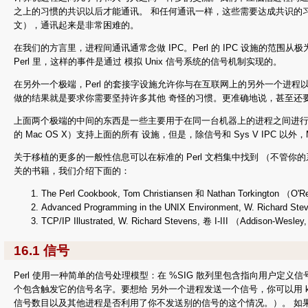
之上的习惯的共识以后才能通讯。 和任何通讯一样，这些需要达成共识的
文），通讯起来是非常困难的。
在我们的方言里，进程间通讯通常念做 IPC。Perl 的 IPC 设施
Perl 里，这样的事件是通过 模拟 Unix 信号系统的信号机制实现的。
在另外一个极端，Perl 的套接字设施允许你与在互联网上的另外一个进
做的结果就是要求你需要坚持许多其他 奇怪的习惯。更准确地说，甚至还要求你用
上面两个极端的中间的东西是一些主要用于在同一台机器上的进程之间进行通讯的
的 Mac OS X）支持上面的所有 设施，但是，除信号和 Sys V IPC 以
关于移植的更多的一般性信息可以在标准的 Perl 文档集中找到 （不管你的系统里是什么 
关的书籍，我们介绍下面的：
The Perl Cookbook, Tom Christiansen 和 Nathan Torkington
Advanced Programming in the UNIX Environment, W. Richard S
TCP/IP Illustrated, W. Richard Stevens, 卷 I-III （Addison-Wesle
16.1 信号
Perl 使用一种简单的信号处理模型：在 %SIG 散列里包含指向用户
个包含触发它的信号名字。要想给 另外一个进程发送一个信号，你可以用 k
信号数目以及其他进程是否利用了你不发送别的信号的这个情况。）。 如