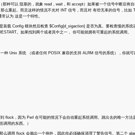
种可以 阻塞的，就象 read，wait，和 accept）如果被一个信号中断
样，那么重起。而且这样的情况不光对 INT 信号，而且对 有些无辜的信号，比如 TS
通常认为 这是一个特性。
nfig 模块然后检查 $Config{d_sigaction} 是否为真。要检查慢的系统
PT 或者 SA_RESTART。如果找到两个或者其中之一， 你可能就拥有可重起的系统调用。
nix 系统 （或者任何 POSIX 兼容的支持 ALRM 信号的系统），你就可
ock，因为 Perl 在可能的情况下会自动重起系统调用。跳出去的唯一方法是用 
重起系统调用的东西。）
调用 flock 会抛出一个例外，因此你必须确保清理了警告信号。第二个 alar