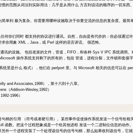
习惯的范围从词法到实际用法：几乎是从用什么 方言到说话的顺序的一切东西
的范围从极为简单到 极为复杂。你需要用哪种设施取决于你要交流的信息的复杂度。
程以任何你们同时 都支持的协议进行通讯。自然，自由是有代价的：你必须通过
象 XML，Java，或 Perl 这样的语言讲话。 很恐怖。
设施。 包括老派的文件，管道，FIFO，和各种 Sys V IPC 系统调用。
外，Microsoft 操作系统支持剩下的所有的，包括 管道，进程分裂，文件锁和套接字
格式），他们在 perlport 里。与 Microsoft 相关的信息可以在 perlwin
 （O'Reilly and Associates,1998），第十六到十八章。
tevens（Addison-Wesley,1992）
y, 1992-1996）
定义信号句柄的引用 （符号或者硬引用）。某些事件促使操作系统发送一个信号给
ill 函数。把这个过程想象成是一个给其他进程 发送一个二进制位信息的动作
果另外一个进程安装了一个处理该信号的信号句柄，那么如果收到该信号，它就