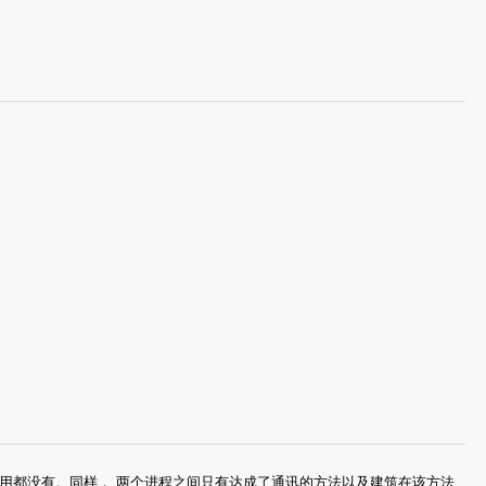
用都没有。同样， 两个进程之间只有达成了通讯的方法以及建筑在该方法