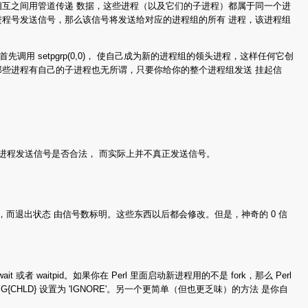
成，相互之间用管道传递 数据，这些进程（以及它们的子进程）都属于同一个进
进程号发送信号，那么该信号将发送给对应的进程组的所有 进程，该进程组
setpgrp(0,0)， 使自己成为新的进程组的领头进程，这样任何它创
程。即使那些进程有自己的子进程也无所谓，只要你给你的整个进程组发送 挂起信
标进程发送信号是否合法， 而实际上并不真正发送信号。
目标进程退出，而退出状态 由信号数标明。这些东西以后都会修改。但是，神奇的 0 信
aitpid。如果你在 Perl 里面启动新进程用的不是 fork，那么 Perl
HLD} 设置为 'IGNORE'。另一个更简单（但也更乏味）的方法 是你自