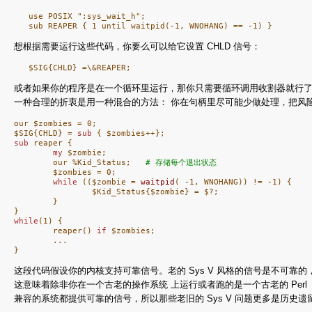
   use POSIX ":sys_wait_h";

想根据需要运行这些代码，你要么可以给它设置 CHLD 信号：
或者如果你的程序是在一个循环里运行，那你只需要循环调用收割器就行了
一种合理的折衷是用一种混合的方法： 你在句柄里尽可能少做处理，把风
our $zombies = 0;

$SIG{CHLD} = 
sub
sub
 reaper {

my
 $zombie;

        our %Kid_Status;   
# 存储每个退出状态
        $zombies = 0;

while
 (($zombie = 
waitpid
( -1, WNOHANG)) != -1) {

                $Kid_Status{$zombie} = $?;

        }

while
(1) {

        reaper() 
if
 $zombies;

        ...

}
这段代码假设你的内核支持可靠信号。老的 Sys V 风格的信号是不可靠的，那样
这意味着除非你在一个古老的操作系统 上运行或者跑的是一个古老的 Perl ，你用
兼容的系统都提供可靠的信号，所以那些老旧的 Sys V 问题更多是历史