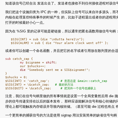
知道该信号已经合法 发送出去了。发送者也接收不到任何接收进程对该信
我们把这个设施归类为 IPC 的一种，但实际上信号可以来自许多源头，而不仅仅
内核在处理某些特殊事件的时候产生 的，比如子进程退出或者你的进程用
打开的时候最好小心一点。
因为在 %SIG 里的记录可能是硬链接，所以通常把匿名函数用做信号句柄
   $SIG{INT} = sub {die "\nOutta here1\n"};

或者你可以创建一个命名函数，并且把它的名字或者引用放在散列里的合适的槽位里。
sub
 catch_zap {

my
 $signame = 
shift
;

        our $shucks++;

die
 "Somebody sent me a SIG$signame!";

}

$shucks = 0;

$SIG{INT} = 'catch_zap';      
# 意思总是 &main::catch_zap
$SIG{INT} = \&catch_zap;   
# 最好的方法
$SIG{QUIT} = \&catch_zap;     
# 把另外一个信号也捕获上
注意，我们在信号句柄里做的所有事情就是设置一个全局变量然后用 die 
步的信号传递安排在以后的版本发布， 那样应该能解决信号和核心转储的问题。）
理论上都可能触发内存错误并导致内核转储。（甚至可能 die 过程也有点 有点
一个更简单的捕获信号的方法是使用 sigtrap 用法安装简单的缺省信号句柄