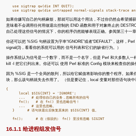
   use sigtrap qw(die INT QUIT);

如果你嫌写自己的句柄麻烦，那就可以用这个用法，不过你仍然会希望捕获
意味着不会调用任何用做退出控制的 END 函数和用于对象终止的 DESTR
自己处理这些信号的情况下，你的程序仍然能够表现正确。参阅第三十一章， 用法
你还可以把 %SIG 句柄设置为字串“IGNORE”或者“DEFAULT”，这
signal(3)，看看你的系统可以用的 信号列表和它们的缺省行为。）
操作系统认为信号是一个数字，而不是一个名字，但是 Perl 和大多数人一
kill -l 把它们列出来。你还可以 使用 Perl 标准的 Config 模块来检查
因为 %SIG 是一个全局的散列，所以给它赋值将影响你的整个程序。如果
块，那么该句柄就失去作用了。 （但是要记住，local 变量对那些语句块
{

      local $SIG{INT} = 'IGNORE';

      ...   # 处理你自己的业务，忽略所有的信号

      fn();   # 在 fn() 里也忽略信号！

      ...   # 这里也忽略。

   }      # 语句块退出后恢复原来的 $SIG{INT} 值。

16.1.1 给进程组发信号