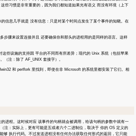
。这些习惯是非常重要的，因为我们都知道如果光有语义 而没有环境（上下
最简单的信息几乎就是 没有信息：只是对某个时间点发生了某个事件的知晓。在
许多步骤来设置连接并且 还要确保你和那头的进程用的是同样的语言。这样
对这些设施的支持因 平台的不同而有所差异；现代的 Unix 系统（包括苹果
。（注：除了 AF_UNIX 套接字）。
32 和 perlfork 里找到，即使在非 Microsoft 的系统里都安装了它们。相
相关的进程。这时候对应 该事件的句柄就会被调用，给该句柄的参数中就有一
。（注：实际上，更有可能是五或者六个二进制位，取决于 你的 OS 定义的
能够 执行代码。不过发送进程没有任何办法获取任何形式的返回，它只能