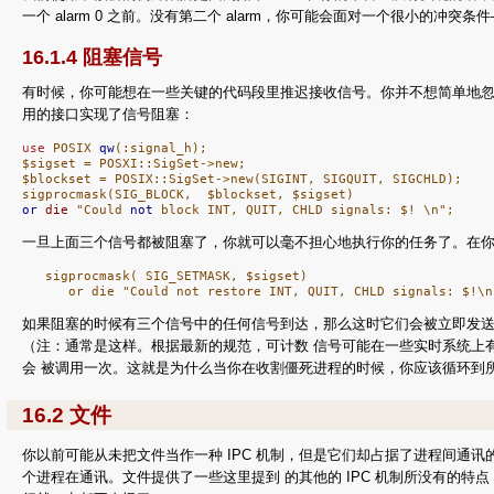
一个 alarm 0 之前。没有第二个 alarm，你可能会面对一个很小
16.1.4 阻塞信号
有时候，你可能想在一些关键的代码段里推迟接收信号。你并不想简单地忽略这些信号
用的接口实现了信号阻塞：
use
 POSIX 
qw
(:signal_h);

$sigset = POSXI::SigSet->new;

$blockset = POSIX::SigSet->new(SIGINT, SIGQUIT, SIGCHLD);

or
die
 "Could 
not
 block INT, QUIT, CHLD signals: $! \n";
一旦上面三个信号都被阻塞了，你就可以毫不担心地执行你的任务了。在你
   sigprocmask( SIG_SETMASK, $sigset)

如果阻塞的时候有三个信号中的任何信号到达，那么这时它们会被立即发送
（注：通常是这样。根据最新的规范，可计数 信号可能在一些实时系统上有
会 被调用一次。这就是为什么当你在收割僵死进程的时候，你应该循环到所
16.2 文件
你以前可能从未把文件当作一种 IPC 机制，但是它们却占据了进程间通
个进程在通讯。文件提供了一些这里提到 的其他的 IPC 机制所没有的