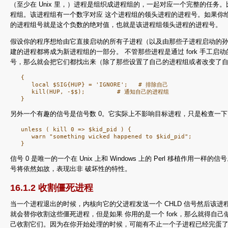
（至少在 Unix 里，）进程是组织成进程组的，一起对应一个完整的任务
程组。该进程组有一个数字对应 这个进程组的领头进程的进程号。如果你
的进程组号就是这个负数的绝对值，也就是该进程组领头进程的进程号。 （为
假设你的程序想给由它直接启动的所有子进程（以及由那些子进程启动的孙子进
建的进程都将成为新进程组的一部分。 不管那些进程是通过 fork 手工启动的
号，那么就会把它们都找出来（除了那些设置了自己的进程组或者改变了自己
   {

      local $SIG{HUP} = 'IGNORE';   # 排除自己

      kill(HUP, -$$);         # 通知自己的进程组

另外一个有趣的信号是信号数 0。它实际上不影响目标进程，只是检查一下
   unless ( kill 0 => $kid_pid ) {

      warn "something wicked happened to $kid_pid";

信号 0 是唯一的一个在 Unix 上和 Windows 上的 Perl 移植作用
号将依然如故，表现出非 破坏性的特性。
16.1.2 收割僵死进程
当一个进程退出的时候，内核向它的父进程发送一个 CHLD 信号然后该进程就成为一
就会替你收割这些僵死进程，但是如果 你用的是一个 fork，那么就得自己做清
己收割它们。因为在你开始处理的时候，可能有不止一个子进程已经完蛋了