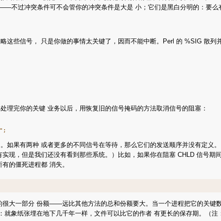
的冲突条件——不过冲突条件可不会管你的冲突条件是大是 小；它们是黑白分明的：
， 只是你做的事情太关键了，因而不能中断。Perl 的 %SIG 散列并不实现信号
处理完你的关键 业务以后，用恢复旧的信号掩码的方法取消信号的阻塞：
。如果有两种 或者更多的不同信号在等待，那么它们的发送顺序并没有定义。
实现，但是我们还没有看到那些系统。）比如，如果你在阻塞 CHLD 信号
有的僵死进程都 消失。
讯的很大一部分 份额——远比其他方法的总和份额要大。当一个进程把它的关键
特点：就象纸张埋在地下几千年一样，文件可以比它的作者 有更长的保存期。（