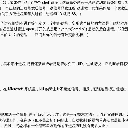
。比如，如果你 运行了单个 shell 命令，这条命令是有一系列过滤器命令组
给一个正数的进程号发送信号，该信号只发送给 该进程，而如果你给一个负数
了方便进程组领头进程，进程组 ID 就是 $$。）
程和曾孙 进程等）发送一个挂起信号。实现这个目的的方法是：你的程序首先调用 
还是通过管道 open 打开的或是用 system("cmd &") 启动的后台进
的 UID 的进程——它们对你的信号有外交豁免权。）
，看看那个进程 是否还活着或者是是否改变了 UID。也就是说，它判断给目
一样的信号。在 Microsoft 系统里，kill 实际上并不发送信号。相反，它强迫
个僵死 进程（zombie，注：这是一个技术术语），直到父进程调用 wait 或者 w
理工作。在许多（但不是全部）内核上，自动收割 的最简单办法就是把 $SIG{C
，所以， 你必须在一个循环里收割你的子进程直到没有更多为止：