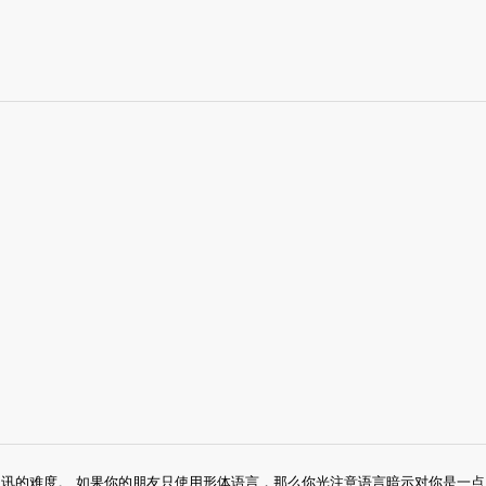
讯的难度。 如果你的朋友只使用形体语言，那么你光注意语言暗示对你是一点