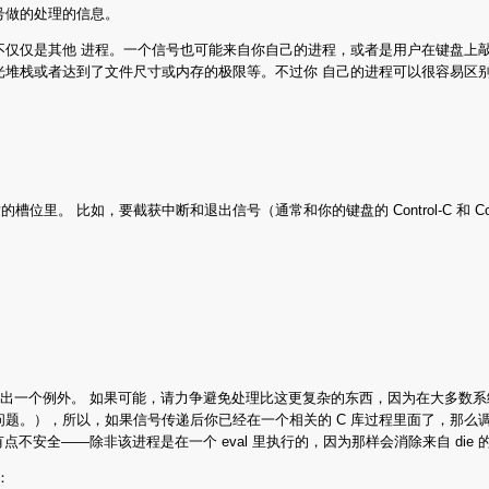
号做的处理的信息。
是其他 进程。一个信号也可能来自你自己的进程，或者是用户在键盘上敲入了某种特定键
光堆栈或者达到了文件尺寸或内存的极限等。不过你 自己的进程可以很容易区
：
 比如，要截获中断和退出信号（通常和你的键盘的 Control-C 和 Cont
抛出一个例外。 如果可能，请力争避免处理比这更复杂的东西，因为在大多数系统上
，所以，如果信号传递后你已经在一个相关的 C 库过程里面了，那么调用任何 pr
不安全——除非该进程是在一个 eval 里执行的，因为那样会消除来自 die 的 
：