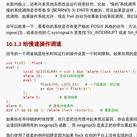
在新内核上，还有许多其他东西也会运行得更好些。比如，“慢的”系统调用（那
慢的系统调用是否带着 $! ($ERRNO) 为 EINTR 失败的，而且如果是这
统调用。如果操作系统允许，现在 Perl 自动为你重新启动系统调用。我们
你可以检查一下，看看你的系统是否有更严格的 POSIX 风格的信号，方法是装载 Co
sigvec(3)，或者在你的 C sys/signal.h 里查找 SV_INTERRU
16.1.3 给慢速操作调速
信号的一个用途就是给长时间运行的操作设置一个时间限制。如果你用的是一种 U
use
 Fcntl ':
flock
eval
 {

local
 $SIG{ALRM} = 
sub
 { 
die
 "
alarm
 clock restart" };

alarm
 10;      
# 安排10秒后报警
eval
 {

flock
(FH, LOCK_EX)   
# 一个阻塞的，排它锁
or
die
 "can't 
flock
:$!";

        };

alarm
 0;         
# 取消报警
alarm
 0;            
# 避免冲突条件
die
if
 $@ && $@ !~ /
alarm
 clock restart/;   
# 重新启动
如果你在等待锁的时候报警，你只是把信号缓冲起来然后返回，你会直接回到 fl
会退回到调用库的 longjmp(3) 函数， 而 longjmp(3) 是真正把你带出
我们使用了嵌套的例外陷阱是因为如果 flock 在你的平台上没有实现的话，那么