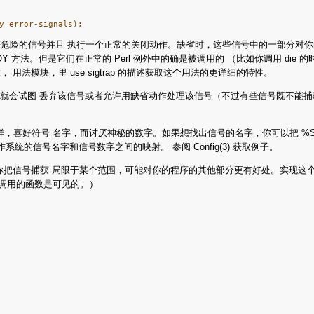
危险的信号并且 执行一个正常的关闭动作。缺省时，这些信号中的一部分对你
OY 方法。但是它们在正常的 Perl 例外中的确是被调用的 （比如你调用 d
模块，里 use sigtrap 的描述获取这个用法的更详细的特性。
样，Perl 就会试图 丢弃该信号或者允许用缺省动作处理该信号（不过有些信号既不能
样，喜好符号 名字，而讨厌神秘的数字。如果想找出信号的名字，你可以把 %SIG
你的操作系统的信号名字和信号数字之间的映射。 参阅 Config(3) 获取例子。
你把信号捕获 局限于某个范围，可能对你的程序的其他部分更有好处。实现这个目
中调用的函数是可见的。）