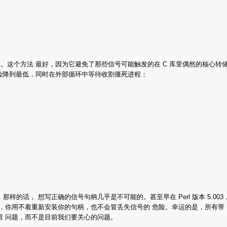
。这个方法 最好，因为它避免了那些信号可能触发的在 C 库里偶然的核心转
险降到最低，同时在外部循环中等待收割僵死进程：
的话， 想写正确的信号句柄几乎是不可能的。甚至早在 Perl 版本 5.003，只
不着重新安装你的句柄，也不会冒丢失信号的 危险。幸运的是，所有带 BSD 风格的系统
遗留 问题，而不是目前我们要关心的问题。