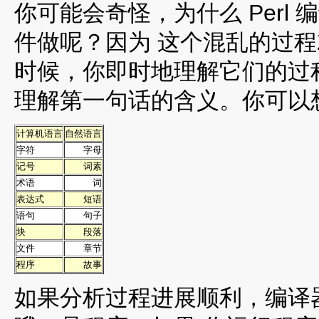
你可能会奇怪，为什么 Perl
件做呢？因为 这个混乱的过
时候，你即时地理解它们的过
理解第一句话的含义。你可以
计算机语言
自然语言
字符
字母
记号
词素
术语
词
表达式
短语
语句
句子
块
段落
文件
章节
程序
故事
如果分析过程进展顺利，编译