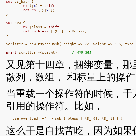
sub
 as_hash {

my
 ($
x
) = 
shift
;

return
 { @$
x
 };

}

sub
 new {

my
 $class = 
shift
;

return
bless
 [ @_ ] => $class;

}

$critter = new PsychoHash( height => 72, weight => 365, type =
print
 $critter->{weight};      
# 打印 365
又见第十四章，捆绑变量，那
散列，数组， 和标量上的操作
当重载一个操作符的时候，千
引用的操作符。比如，
这么干是自找苦吃，因为如果你说 $a