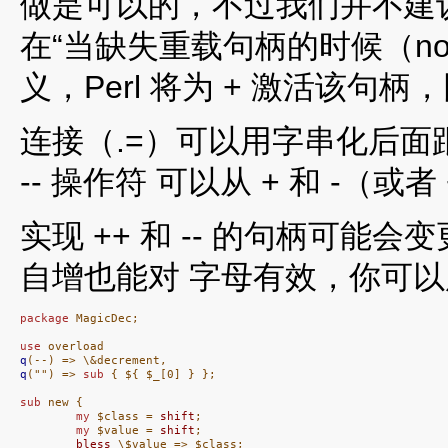
做是可以的，不过我们并不建
在“当缺失重载句柄的时候（nomet
义，Perl 将为 + 激活该句
连接（.=）可以用字串化后面
-- 操作符 可以从 + 和 -（或者
实现 ++ 和 -- 的句柄可
自增也能对 字母有效，你可
package
 MagicDec;

use
q
q
("") => 
sub
 { ${ $_[0] } };

sub
 new {

my
 $class = 
shift
;

my
 $value = 
shift
;

bless
 \$value => $class;
