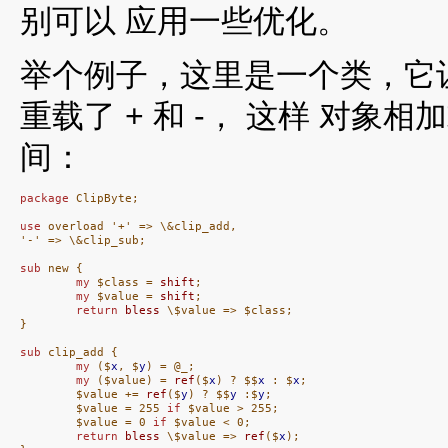
别可以 应用一些优化。
举个例子，这里是一个类，它
重载了 + 和 -， 这样 对象相
间：
package
 ClipByte;

use
 overload '+' => \&clip_add,

'-' => \&clip_sub;

sub
 new {

my
 $class = 
shift
;

my
 $value = 
shift
;

return
bless
 \$value => $class;

}

sub
 clip_add {

my
 ($
x
, $
y
) = @_;

my
 ($value) = 
ref
($
x
) ? $$
x
 : $
x
;

        $value += 
ref
($
y
) ? $$
y
 :$
y
;

        $value = 255 
if
 $value > 255;

        $value = 0 
if
 $value < 0;

return
bless
 \$value => 
ref
($
x
);
