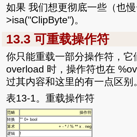
如果 我们想更彻底一些（也慢一
>isa("ClipByte")。
13.3 可重载操作符
你只能重载一部分操作符，它们在表
overload 时，操作符也在 %o
过其内容和这里的有一点区别
表13-1。重载操作符
范畴
操作符
转换
"" 0+ bool
算术
+ - * / % ** x . neg
逻辑
!