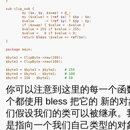
}

sub
 clip_sub {

my
 ($
x
, $
y
, $swap) = @_;

my
 ($value) = (
ref
 $
x
) ? $$
x
 : $
x
;

        $value     -= (
ref
 $
y
) ? $$
y
 : $
y
;

if
 ($swap) { $value = -$value }

        $value = 255 
if
 $value > 255;

        $value =   0 
if
 $value < 0;

return
bless
 \$value => 
ref
($
x
);

}

package
 main;

$byte1 = ClipByte->new(200);

$byte2 = ClipByte->new(100);

$byte3 = $byte1 + $byte2;    
# 255
$byte4 = $byte1 - $byte2;    
# 100
$byte5 = 150 - $byte2;       
# 50
你可以注意到这里的每一个函
个都使用 bless 把它的 新
们假设我们的类可以被继承。我
是指向一个我们自己类型的对象的