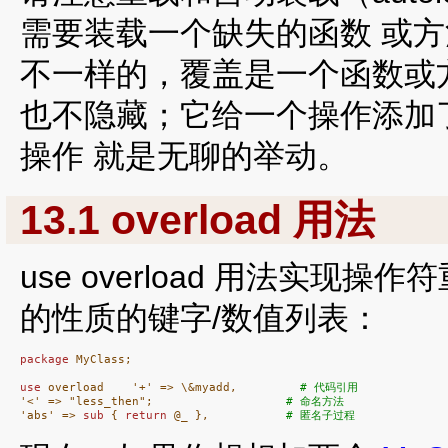
需要装载一个缺失的函数 或方法。
不一样的，覆盖是一个函数或
也不隐藏；它给一个操作添加
操作 就是无聊的举动。
13.1 overload 用法
use overload 用法实
的性质的键字/数值列表：
package
 MyClass;

use
 overload    '+' => \&myadd,         
# 代码引用
'<' => "less_then";                   
# 命名方法
'abs' => 
sub
 { 
return
 @_ },           
# 匿名子过程