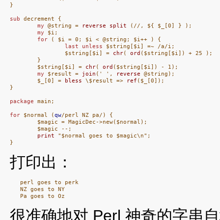
}

sub
 decrement {

my
 @string = 
reverse
split
 (//, ${ $_[0] } );

my
 $i;

for
 ( $i = 0; $i < @string; $i++ ) {

last
unless
 $string[$i] =~ /a/i;

                $string[$i] = 
chr
( 
ord
($string[$i]) + 25 );

        }

        $string[$i] = 
chr
( 
ord
($string[$i]) - 1);

my
 $result = 
join
(' ', 
reverse
 @string);

        $_[0] = 
bless
 \$result => 
ref
($_[0]);

}

package
 main;

for
 $normal (
qw
/perl NZ pa/) {

        $magic = MagicDec->new($normal);

        $magic --;

print
 "$normal goes to $magic\n";

}
打印出：
   perl goes to perk

   NZ goes to NY

很准确地对 Perl 神奇的字