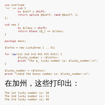
use
 overload

'<>' => 
sub
 {

my
 $self = 
shift
;

return
splice
 @$self, 
rand
 @$self, 1;

};

sub
 new {   

my
 $class = 
shift
;

return
bless
 [@_] => $class;

}

package
 main;

$lotto = new LuckyDraw 1 .. 51;

for
 (
qw
(1st 2nd 3rd 4th 5th 6th)) {

        $lucky_number = <$lotto>;

print
 "The $_ lucky number is: $lucky_number.\n";

}

print
 "\nAnd the bonus number is: $lucky_number.\n";
在加州，这些打印出：
The 1st lucky number is: 18

The 2nd lucky number is: 11

The 3rd lucky number is: 40
