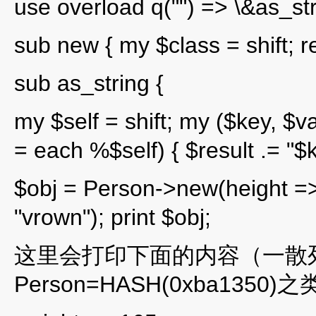
use overload q("") => \&as_str
sub new { my $class = shift; r
sub as_string {
my $self = shift; my ($key, $va
= each %$self) { $result .= "$k
$obj = Person->new(height =>
"vrown"); print $obj;
这里会打印下面的内容（一散
Person=HASH(0xba1350