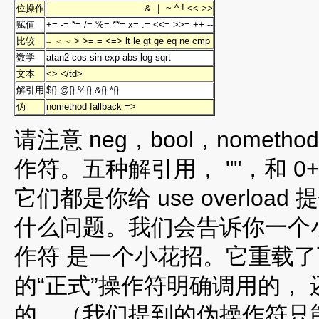
位操作
& ｜ ~ ^ ! << >>
赋值
+= -= *= /= %= **= x= .= <<= >>= ++ --
比较
> >= = <=> lt le gt ge eq ne cmp
= < <
数学
atan2 cos sin exp abs log sqrt
文本
<> </td>
解引用
${} @{} %{} &{} *{}
伪
nomethod fallback =>
请注意 neg，bool，nomethod
作符。五种解引用， ""，和 
它们都是你给 use overlo
什么问题。我们会告诉你一个小秘密
作符 是一个小花招。它重载
的“正式”操作符明确调用的，
的。（我们提到的伪操作符只