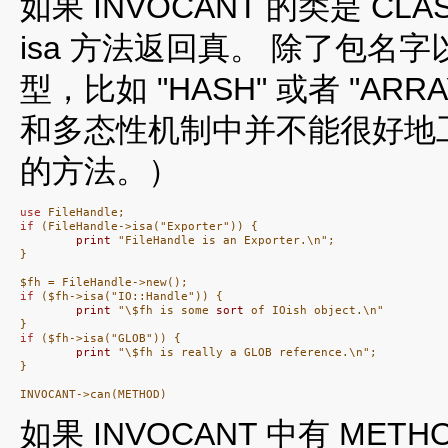
如果 INVOCANT 的类是 CL
isa 方法返回真。 除了包名
型，比如 "HASH" 或者 "A
和多态性机制中并不能很好地
的方法。）
use
if
 (FileHandle->isa("Exporter")) {

print
 "FileHandle is an Exporter.\n";

}

if
 ($fh->isa("IO::Handle")) {

print
 "\$fh is some 
sort
 of IOish object.\n"

if
 ($fh->isa("GLOB")) {

print
 "\$fh is really a GLOB reference.\n";

}

INVOCANT->can(METHOD)
如果 INVOCANT 中有 ME