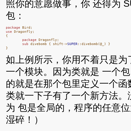
照你的意愿做事，你 还得为 S
包：
package
use
 Dragonfly;

{

package
 Dragonfly;

sub
 divebomb { shift->
SUPER
::divebomb(@_) }

}
如上例所示，你用不着只是为
一个模块。因为类就是 一个
的就是在那个包里定义一个函
类就一下子有了一个新方法。
为 包是全局的，程序的任意
湿碎！）