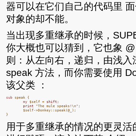
器可以在它们自己的代码里 面
对象的却不能。
当出现多重继承的时候，SUP
你大概也可以猜到，它也象 @
则：从左向右，递归，由浅入深。如
speak 方法，而你需要使用 
该父类 ：
sub
 speak {

my
 $self = 
shift
;

print
 "The mule speaks!\n";

        $self->Donkey::speak(@_);

}
用于多重继承的情况的更灵活的方法