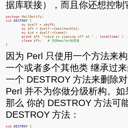
据库联接），而且你还想控制
package
sub
DESTROY
 {

my
 $self = 
shift
;

my
 $fh = $self->{mailhandle};

my
 $id = $self->{name};

print
 $fh "\n$id is signing off at " . 
localtime
( ) .
close
 $fh;   
# 关闭mailer的管道
}
因为 Perl 只使用一个方法
一个或者多个其他类 继承过来的
一个 DESTROY 方法来删
Perl 并不为你做分级析构
那么 你的 DESTROY 方
DESTROY 方法：
sub
DESTROY
 {
