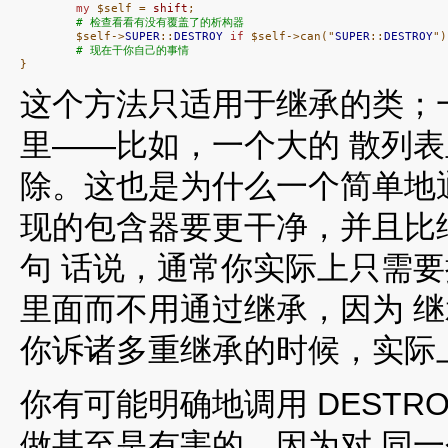
my
 $self = 
shift
;

# 检查看看有没有覆盖了的析构器
        $self->
SUPER
::
DESTROY
if
 $self->can("
SUPER
::
DESTROY
")
# 现在干你自己的事情
}
这个方法只适用于继承的类；
里——比如，一个大的 散列
除。这也是为什么一个简单地通
现的包含器要更干净，并且比继
句 话说，通常你实际上只需
里面而不用通过继承，因为 
你诉诸多重继承的时候，实际
你有可能明确地调用 DEST
做甚至是有害的，因为对 同