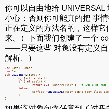
你可以自由地给 UNIVERS
小心；否则你可能真的把 事
正在定义的方法名的，这样它
来。）下面我们创建了一个 c
——只要这些 对象没有定义
解析。）
use
use
sub
UNIVERSAL
::copy {

my
 $self = 
shift
;

if
 (
ref
 $self) {

return
eval
 Dumper($self);   
# 没有 CORE 引用
        }
else
{

                confess "
UNIVERSAL
::copy can't copy class $sel
        }

}
如果该对象包含任意到子过程的引用