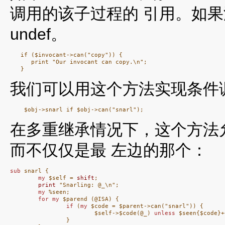
调用的该子过程的 引用。如果
undef。
   if ($invocant->can("copy")) {

      print "Our invocant can copy.\n";

我们可以用这个方法实现条件
在多重继承情况下，这个方法
而不仅仅是最 左边的那个：
sub
 snarl {

my
 $self = 
shift
;

print
 "Snarling: @_\n";

my
 %seen;

for
my
 $parend (@ISA) {

if
 (
my
 $code = $parent->can("snarl")) {

                        $self->$code(@_) 
unless
 $seen{$code}++
                }
