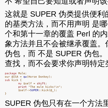
不 希望自己要知道或者声明
这就是 SUPER 伪类提供
的基类方法，而不用声明 是
个和第十一章的覆盖 Perl 
象方法并且不会被继承覆盖。你
伪包，而 不是 SUPER 伪包
查找，而不会要求你声明特定
package
 Mule;

our @ISA = 
qw
sub
 kick {

my
 $self = 
shift
;

print
 "The mule kicks!\n";

        $self->
SUPER
::kick(@_);

}
SUPER 伪包只有在一个方